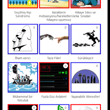
Seçilmiş Kişi
Karakterin
Hikaye Sıkıcı ve
Sendromu
motivasyonu/hareketleri/arka
Sıradan
hikayesi uyumsuz
0
0
0
İlham verici
Taze Fikir!
Sürükleyici!
0
0
0
Mükemmel bir
Fazla Düz Anlatım!
Yaşanabilir Atmosfer!
Yolculuk
0
0
0