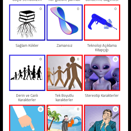
0
0
0
Sağlam Kökler
Zamansız
Teknoloji Açıklama
Kitapçığı
0
0
0
Derin ve Canlı
Tek Boyutlu
Stereotip Karakterler
Karakterler
karakterler
0
0
0