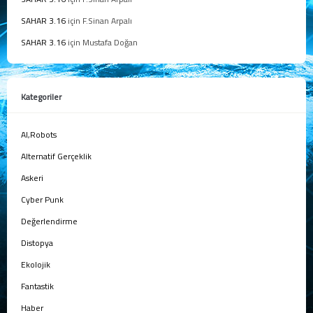
SAHAR 3.16
için
F.Sinan Arpalı
SAHAR 3.16
için
Mustafa Doğan
Kategoriler
AI,Robots
Alternatif Gerçeklik
Askeri
Cyber Punk
Değerlendirme
Distopya
Ekolojik
Fantastik
Haber