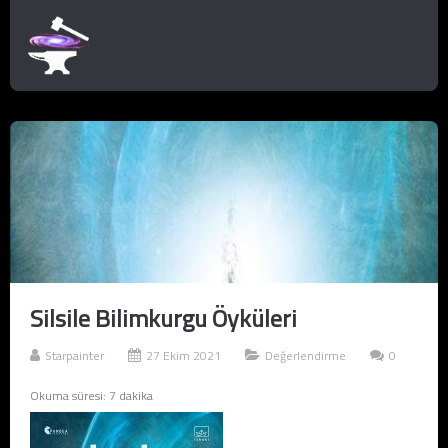
Silsile Bilimkurgu Öyküleri
Starpainter
27 Ekim 2021
Değerlendirme
0
Okuma süresi:
7
dakika