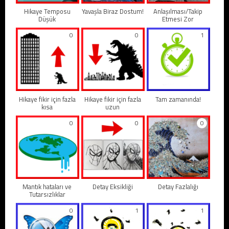
Hikaye Temposu
Yavaşla Biraz Dostum!
Anlaşılması/Takip
Düşük
Etmesi Zor
0
0
1
Hikaye fikir için fazla
Hikaye fikir için fazla
Tam zamanında!
kısa
uzun
0
0
0
Mantık hataları ve
Detay Eksikliği
Detay Fazlalığı
Tutarsızlıklar
0
1
1