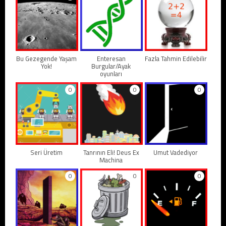
Bu Gezegende Yaşam
Enteresan
Fazla Tahmin Edilebilir
Yok!
Burgular/Ayak
oyunları
0
0
0
Seri Üretim
Tanrının Eli! Deus Ex
Umut Vadediyor
Machina
0
0
0