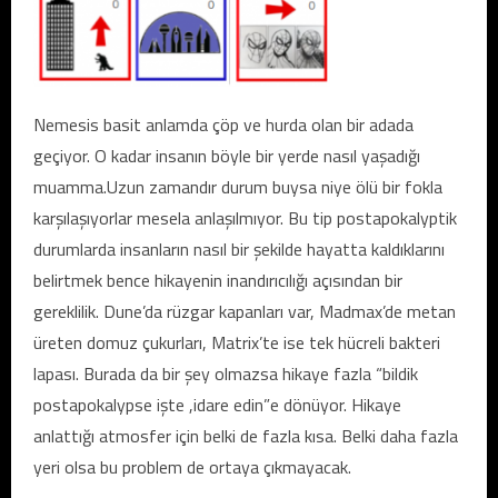
Nemesis basit anlamda çöp ve hurda olan bir adada
geçiyor. O kadar insanın böyle bir yerde nasıl yaşadığı
muamma.Uzun zamandır durum buysa niye ölü bir fokla
karşılaşıyorlar mesela anlaşılmıyor. Bu tip postapokalyptik
durumlarda insanların nasıl bir şekilde hayatta kaldıklarını
belirtmek bence hikayenin inandırıcılığı açısından bir
gereklilik. Dune’da rüzgar kapanları var, Madmax’de metan
üreten domuz çukurları, Matrix’te ise tek hücreli bakteri
lapası. Burada da bir şey olmazsa hikaye fazla “bildik
postapokalypse işte ,idare edin”e dönüyor. Hikaye
anlattığı atmosfer için belki de fazla kısa. Belki daha fazla
yeri olsa bu problem de ortaya çıkmayacak.