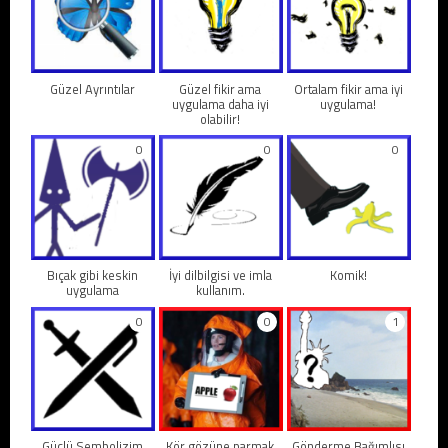
Güzel Ayrıntılar
Güzel fikir ama
Ortalam fikir ama iyi
uygulama daha iyi
uygulama!
olabilir!
0
0
0
Bıçak gibi keskin
İyi dilbilgisi ve imla
Komik!
uygulama
kullanım.
0
0
1
Güçlü Sembolizim
Kör gözüne parmak
Gönderme Bağımlısı