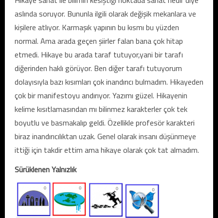
Hikaye sanat ile bilimin kesiştiği noktada sanat nedir diye
aslında soruyor. Bununla ilgili olarak değişik mekanlara ve
kişilere atlıyor. Karmaşık yapının bu kısmı bu yüzden
normal. Ama arada geçen şiirler falan bana çok hitap
etmedi. Hikaye bu arada taraf tutuyor,yani bir tarafı
diğerinden haklı görüyor. Ben diğer tarafı tutuyorum
dolayısıyla bazı kısımları çok inandırıcı bulmadım. Hikayeden
çok bir manifestoyu andırıyor. Yazımı güzel. Hikayenin
kelime kısıtlamasından mı bilinmez karakterler çok tek
boyutlu ve basmakalıp geldi. Özellikle profesör karakteri
biraz inandırıcılıktan uzak. Genel olarak insanı düşünmeye
ittiği için takdir ettim ama hikaye olarak çok tat almadım.
Sürüklenen Yalnızlık