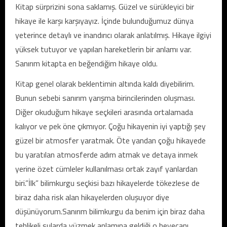
Kitap sürprizini sona saklamış. Güzel ve sürükleyici bir
hikaye ile karşı karşıyayız. İçinde bulunduğumuz dünya
yeterince detaylı ve inandırıcı olarak anlatılmış. Hikaye ilgiyi
yüksek tutuyor ve yapılan hareketlerin bir anlamı var.
Sanırım kitapta en beğendiğim hikaye oldu.
Kitap genel olarak beklentimin altında kaldı diyebilirim.
Bunun sebebi sanırım yarışma birincilerinden oluşması.
Diğer okuduğum hikaye seçkileri arasında ortalamada
kalıyor ve pek öne çıkmıyor. Çoğu hikayenin iyi yaptığı şey
güzel bir atmosfer yaratmak. Öte yandan çoğu hikayede
bu yaratılan atmosferde adım atmak ve detaya inmek
yerine özet cümleler kullanılması ortak zayıf yanlardan
biri.”İlk” bilimkurgu seçkisi bazı hikayelerde tökezlese de
biraz daha risk alan hikayelerden oluşuyor diye
düşünüyorum.Sanırım bilimkurgu da benim için biraz daha
tehlikeli sularda yüzmek anlamına geldiği o heyecanı