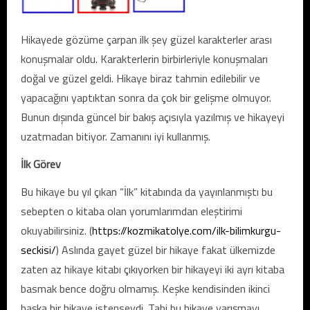
Hikayede gözüme çarpan ilk şey güzel karakterler arası
konuşmalar oldu. Karakterlerin birbirleriyle konuşmaları
doğal ve güzel geldi. Hikaye biraz tahmin edilebilir ve
yapacağını yaptıktan sonra da çok bir gelişme olmuyor.
Bunun dışında güncel bir bakış açısıyla yazılmış ve hikayeyi
uzatmadan bitiyor. Zamanını iyi kullanmış.
İlk Görev
Bu hikaye bu yıl çıkan “İlk” kitabında da yayınlanmıştı bu
sebepten o kitaba olan yorumlarımdan eleştirimi
okuyabilirsiniz. (
https://kozmikatolye.com/ilk-bilimkurgu-
seckisi/
) Aslında gayet güzel bir hikaye fakat ülkemizde
zaten az hikaye kitabı çıkıyorken bir hikayeyi iki ayrı kitaba
basmak bence doğru olmamış. Keşke kendisinden ikinci
başka bir hikaye istenseydi. Tabi bu hikaye yarışmayı