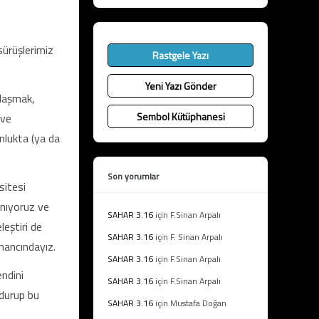
sürüşlerimiz
Rastgele Yazı
Yeni Yazı Gönder
ylaşmak,
Sembol Kütüphanesi
 ve
nlukta (ya da
Son yorumlar
sitesi
anıyoruz ve
SAHAR 3.16
için
F.Sinan Arpalı
leştiri de
SAHAR 3.16
için
F. Sinan Arpalı
inancındayız.
SAHAR 3.16
için
F.Sinan Arpalı
endini
SAHAR 3.16
için
F.Sinan Arpalı
ldurup bu
SAHAR 3.16
için
Mustafa Doğan