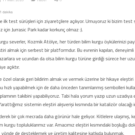
1
dakika
ilk test sürüşleri için ziyaretçilere açılıyor. Umuyoruz ki bizim test 
iz için Jurrasic Park kadar korkunç olmaz :).
kurgu severler, Kozmik Atölye, her türden bilim kurgu öykülerinizi pa
iri almak için serbest bir platformdur. Bu evrenin kapıları, deneyimli
zarlara ve ucundan da olsa bilim kurgu türüne girdiği sürece her uzu
ye açıktır.
özel olarak geri bildirim almak ve vermek üzerine bir hikaye eleştiri 
unu hızlı yapabilmek için de daha önceden tanımlanmış sembolleri kull
toplamının takibini yapabiliyoruz. Tabi hala yorum yazıp uzun uzadıya e
.Yarattığımız sistemin eleştiri alışverişi kısmında bir katalizör olacağı 
derek bir çok mecrada daha görünür hale geliyor. Kitlelere ulaşmış, k
im kurgu topluluklarımız var. Amacımız eleştiri kısmındaki boşluğu do
bu yönde de desteklemek ve üretim kalitesine katkıda bulunmak.