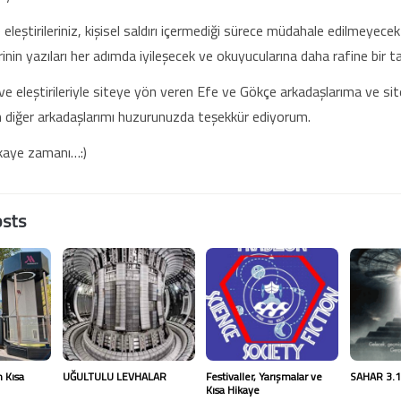
 eleştirileriniz, kişisel saldırı içermediği sürece müdahale edilmeyec
erinin yazıları her adımda iyileşecek ve okuyucularına daha rafine bir 
e eleştirileriyle siteye yön veren Efe ve Gökçe arkadaşlarıma ve site
n diğer arkadaşlarımı huzurunuzda teşekkür ediyorum.
ikaye zamanı…:)
osts
n Kısa
UĞULTULU LEVHALAR
Festivaller, Yarışmalar ve
SAHAR 3.
Kısa Hikaye