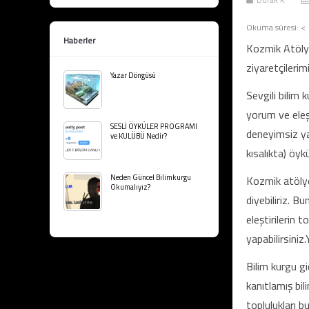
Okuma süresi:
< 
Haberler
Kozmik Atölye 
ziyaretçilerim
Yazar Döngüsü
Sevgili bilim 
yorum ve eleşt
SESLİ ÖYKÜLER PROGRAMI
deneyimsiz ya
ve KULÜBÜ Nedir?
kısalıkta) öykü
Neden Güncel Bilimkurgu
Kozmik atölye 
Okumalıyız?
diyebiliriz. B
eleştirilerin 
yapabilirsiniz
Bilim kurgu gi
kanıtlamış bil
toplulukları 