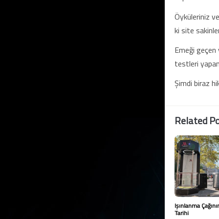
Öyküleriniz ve
ki site sakinl
Emeği geçen v
testleri yapa
Şimdi biraz h
Related P
Işınlanma Çağını
Tarihi