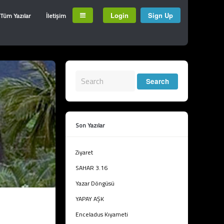
Login
Sign Up
Tüm Yazılar
İletişim
Son Yazılar
Ziyaret
SAHAR 3.16
Yazar Döngüsü
YAPAY AŞK
Enceladus Kıyameti