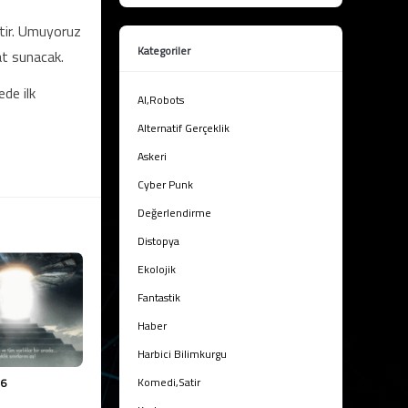
ektir. Umuyoruz
Kategoriler
tat sunacak.
de ilk
AI,Robots
Alternatif Gerçeklik
Askeri
Cyber Punk
Değerlendirme
Distopya
Ekolojik
Fantastik
Haber
Harbici Bilimkurgu
Komedi,Satir
16