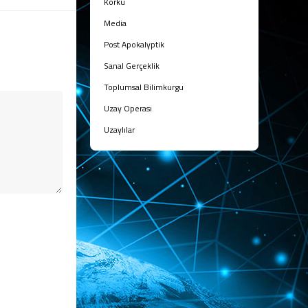
Korku
Media
Post Apokalyptik
Sanal Gerçeklik
Toplumsal Bilimkurgu
Uzay Operası
Uzaylılar