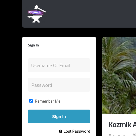
Sign In
Remember Me
Kozmik At
Lost Password
Burak K