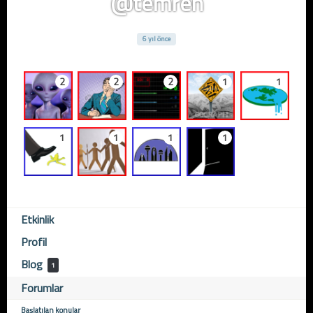
@temren
6 yıl önce
2
2
2
1
1
1
1
1
1
Etkinlik
Profil
Blog
1
Forumlar
Başlatılan konular