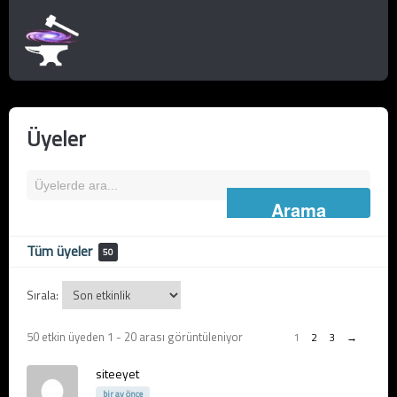
Üyeler
Üyelerde
ara...
Tüm üyeler
50
Sırala:
50 etkin üyeden 1 - 20 arası görüntüleniyor
Üye
1
2
3
→
dizini
siteeyet
bir ay önce