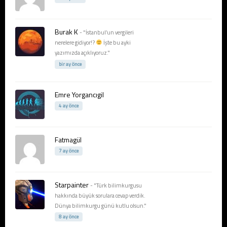
Burak K
- "İstanbul’un vergileri
nerelere gidiyor!?
İşte bu ayki
yazımızda açıklıyoruz."
bir ay önce
Emre Yorgancıgil
4 ay önce
Fatmagül
7 ay önce
Starpainter
- "Türk bilimkurgusu
hakkında büyük sorulara cevap verdik.
Dünya bilimkurgu günü kutlu olsun."
8 ay önce