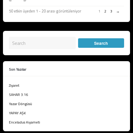
50 etkin üyeden 1 - 20 arası görüntüleniyor
1
2
3
→
Son Yazılar
Ziyaret
SAHAR 3.16
Yazar Döngüsü
YAPAY AŞK
Enceladus Kıyameti