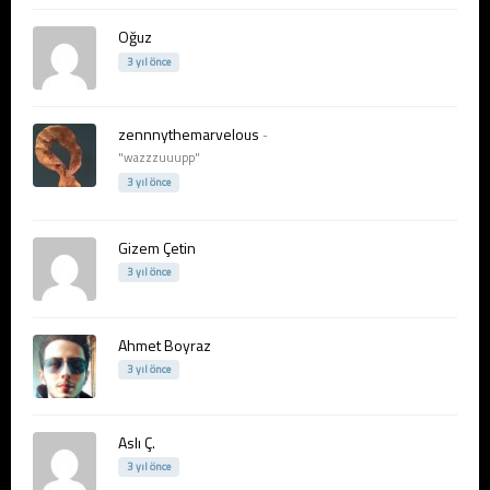
Oğuz
3 yıl önce
zennnythemarvelous
-
"wazzzuuupp"
3 yıl önce
Gizem Çetin
3 yıl önce
Ahmet Boyraz
3 yıl önce
Aslı Ç.
3 yıl önce