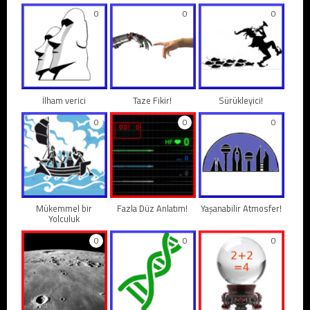
0
0
0
İlham verici
Taze Fikir!
Sürükleyici!
0
0
0
Mükemmel bir
Fazla Düz Anlatım!
Yaşanabilir Atmosfer!
Yolculuk
0
0
0