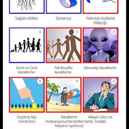
Sağlam Kökler
Zamansız
Teknoloji Açıklama
Kitapçığı
0
0
0
Derin ve Canlı
Tek Boyutlu
Stereotip Karakterler
Karakterler
karakterler
0
0
0
Seçilmiş Kişi
Karakterin
Hikaye Sıkıcı ve
Sendromu
motivasyonu/hareketleri/arka
Sıradan
hikayesi uyumsuz