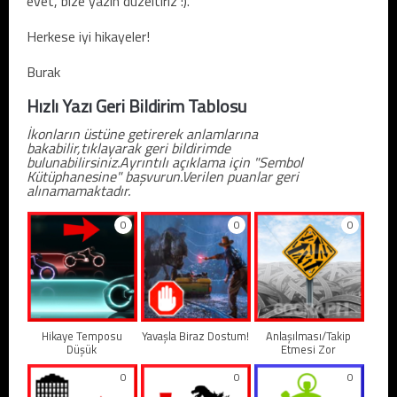
evet, bize yazın düzeltiriz :).
Herkese iyi hikayeler!
Burak
Hızlı Yazı Geri Bildirim Tablosu
İkonların üstüne getirerek anlamlarına
bakabilir,tıklayarak geri bildirimde
bulunabilirsiniz.Ayrıntılı açıklama için "Sembol
Kütüphanesine" başvurun.Verilen puanlar geri
alınamamaktadır.
0
0
0
Hikaye Temposu
Yavaşla Biraz Dostum!
Anlaşılması/Takip
Düşük
Etmesi Zor
0
0
0