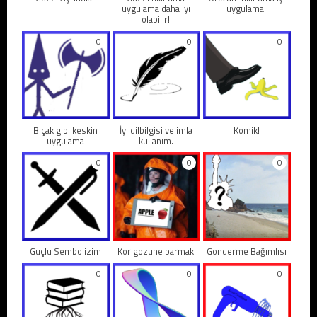
uygulama daha iyi
uygulama!
olabilir!
0
0
0
Bıçak gibi keskin
İyi dilbilgisi ve imla
Komik!
uygulama
kullanım.
0
0
0
Güçlü Sembolizim
Kör gözüne parmak
Gönderme Bağımlısı
0
0
0