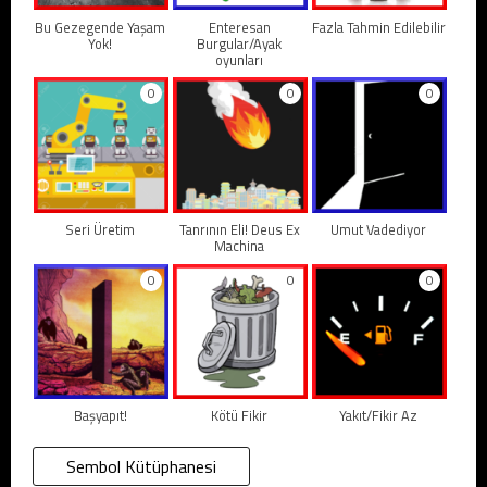
Bu Gezegende Yaşam
Enteresan
Fazla Tahmin Edilebilir
Yok!
Burgular/Ayak
oyunları
0
0
0
Seri Üretim
Tanrının Eli! Deus Ex
Umut Vadediyor
Machina
0
0
0
Başyapıt!
Kötü Fikir
Yakıt/Fikir Az
Sembol Kütüphanesi