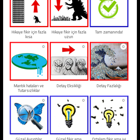
Hikaye fikir için fazla
Hikaye fikir için fazla
Tam zamanında!
kısa
uzun
0
0
0
Mantık hataları ve
Detay Eksikliği
Detay Fazlalığı
Tutarsızlıklar
0
0
0
Güzel Ayrıntılar
Güzel fikir ama
Ortalam fikir ama iyi