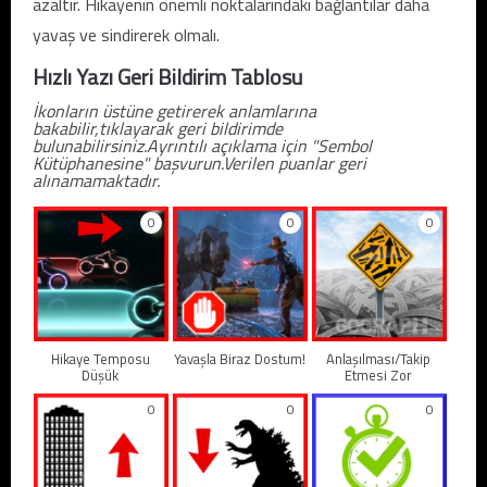
azaltır. Hikayenin önemli noktalarındaki bağlantılar daha
yavaş ve sindirerek olmalı.
Hızlı Yazı Geri Bildirim Tablosu
İkonların üstüne getirerek anlamlarına
bakabilir,tıklayarak geri bildirimde
bulunabilirsiniz.Ayrıntılı açıklama için "Sembol
Kütüphanesine" başvurun.Verilen puanlar geri
alınamamaktadır.
0
0
0
Hikaye Temposu
Yavaşla Biraz Dostum!
Anlaşılması/Takip
Düşük
Etmesi Zor
0
0
0