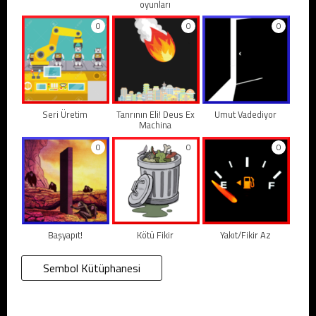
oyunları
0
0
0
Seri Üretim
Tanrının Eli! Deus Ex
Umut Vadediyor
Machina
0
0
0
Başyapıt!
Kötü Fikir
Yakıt/Fikir Az
Sembol Kütüphanesi