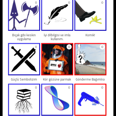
0
0
0
Bıçak gibi keskin
İyi dilbilgisi ve imla
Komik!
uygulama
kullanım.
0
0
0
Güçlü Sembolizim
Kör gözüne parmak
Gönderme Bağımlısı
0
0
0