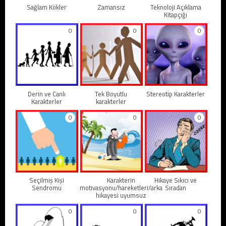
Sağlam Kökler
Zamansız
Teknoloji Açıklama
Kitapçığı
0
0
0
Derin ve Canlı
Tek Boyutlu
Stereotip Karakterler
Karakterler
karakterler
0
0
0
Seçilmiş Kişi
Karakterin
Hikaye Sıkıcı ve
Sendromu
motivasyonu/hareketleri/arka
Sıradan
hikayesi uyumsuz
0
0
0