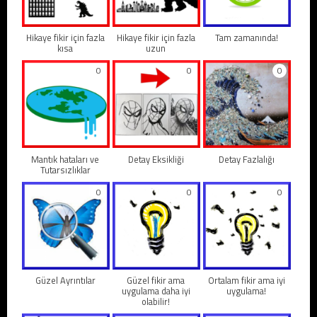
Hikaye fikir için fazla
Hikaye fikir için fazla
Tam zamanında!
kısa
uzun
0
0
0
Mantık hataları ve
Detay Eksikliği
Detay Fazlalığı
Tutarsızlıklar
0
0
0
Güzel Ayrıntılar
Güzel fikir ama
Ortalam fikir ama iyi
uygulama daha iyi
uygulama!
olabilir!