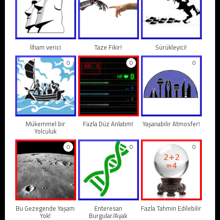
İlham verici
Taze Fikir!
Sürükleyici!
0
0
0
Mükemmel bir
Fazla Düz Anlatım!
Yaşanabilir Atmosfer!
Yolculuk
0
0
0
Bu Gezegende Yaşam
Enteresan
Fazla Tahmin Edilebilir
Yok!
Burgular/Ayak